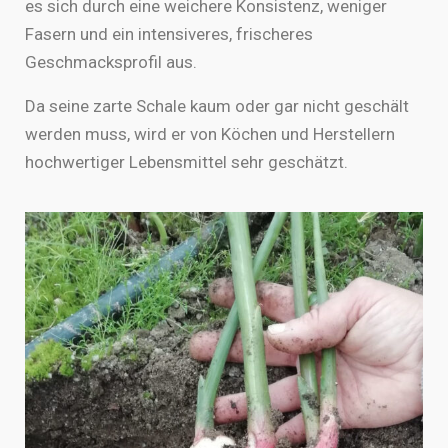
es sich durch eine weichere Konsistenz, weniger
Forschung
Fasern und ein intensiveres, frischeres
Arctic Growth live
Geschmacksprofil aus.
Arctic Baby Ginger
I
Da seine zarte Schale kaum oder gar nicht geschält
n
s
F
werden muss, wird er von Köchen und Herstellern
t
a
a
c
hochwertiger Lebensmittel sehr geschätzt.
g
e
r
b
a
o
m
o
k