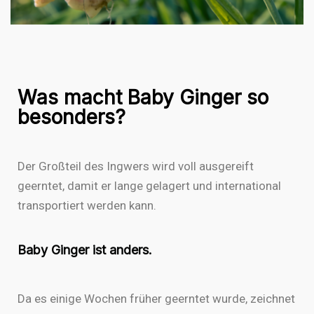
Arctic Baby Ginger
I
n
Was macht Baby Ginger so
s
F
t
besonders?
a
a
c
g
e
r
Deutsch
b
a
Der Großteil des Ingwers wird voll ausgereift
English
o
m
o
geerntet, damit er lange gelagert und international
Svenska
k
transportiert werden kann.
Suomi
Polski
Français
Baby Ginger ist anders.
Shop
Anbau
Da es einige Wochen früher geerntet wurde, zeichnet
Handwerk