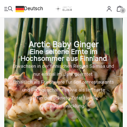
Deutsch
0
Arctic Baby Ginger
Eine seltene Ernte im
Deutsch
Hochsommer aus Finnland
Erwachsen in der finnischen Region Saimaa und
Shop
nur einmal im Jahr geerntet.
Erhältlich als Frischware für Spitzenrestaurants
Anbau
und Fachgeschäfte sowie als limitierte
Handwerk
gefriergetrocknete Zutat für die
Produktentwicklung.
Forschung
Arctic Growth live