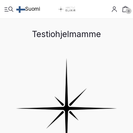
Suomi
0
Testiohjelmamme
Suomi
Kauppa
Viljely
Valmistus
Tutkimus
Arctic Growth Live