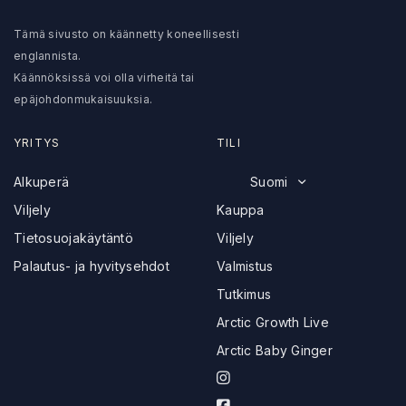
Tämä sivusto on käännetty koneellisesti
englannista.
Käännöksissä voi olla virheitä tai
epäjohdonmukaisuuksia.
YRITYS
TILI
Alkuperä
Suomi
Viljely
Kauppa
Tietosuojakäytäntö
Viljely
Palautus- ja hyvitysehdot
Valmistus
Tutkimus
Arctic Growth Live
Arctic Baby Ginger
I
n
F