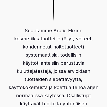
Arctic Baby Ginger
I
n
Suoritamme Arctic Elixirin
s
F
t
kosmetiikkatuotteille (öljyt, voiteet,
a
a
c
g
kohdennetut hoitotuotteet)
e
r
Suomi
b
a
systemaattisia, todellisiin
English
o
m
o
käyttötilanteisiin perustuvia
Deutsch
k
kuluttajatestejä, joissa arvioidaan
Svenska
Polski
tuotteiden siedettävyyttä,
Français
käyttökokemusta ja koettua tehoa arjen
Kauppa
normaalissa käytössä. Osallistujat
Viljely
käyttävät tuotteita yhtenäisen
Valmistus