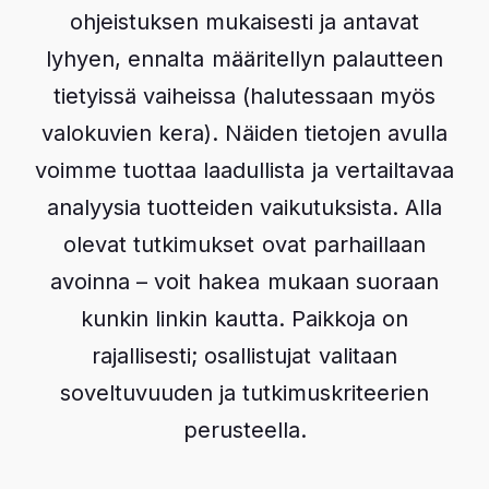
Tutkimus
ohjeistuksen mukaisesti ja antavat
Arctic Growth Live
lyhyen, ennalta määritellyn palautteen
Arctic Baby Ginger
tietyissä vaiheissa (halutessaan myös
I
n
valokuvien kera). Näiden tietojen avulla
s
F
t
a
a
c
voimme tuottaa laadullista ja vertailtavaa
g
e
r
b
analyysia tuotteiden vaikutuksista. Alla
a
o
m
o
k
olevat tutkimukset ovat parhaillaan
avoinna – voit hakea mukaan suoraan
kunkin linkin kautta. Paikkoja on
rajallisesti; osallistujat valitaan
soveltuvuuden ja tutkimuskriteerien
perusteella.