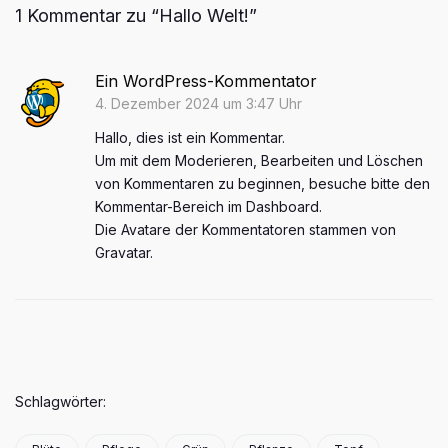
1 Kommentar zu “Hallo Welt!”
Arctic Baby Ginger
Ein WordPress-Kommentator
4. Dezember 2024 um 3:47 Uhr
I
n
Hallo, dies ist ein Kommentar.
s
F
t
Um mit dem Moderieren, Bearbeiten und Löschen
a
a
von Kommentaren zu beginnen, besuche bitte den
c
g
Kommentar-Bereich im Dashboard.
e
r
Deutsch
b
a
Die Avatare der Kommentatoren stammen von
English
o
m
Gravatar
.
o
Svenska
k
Suomi
Polski
Français
Shop
Schlagwörter:
Anbau
Handwerk