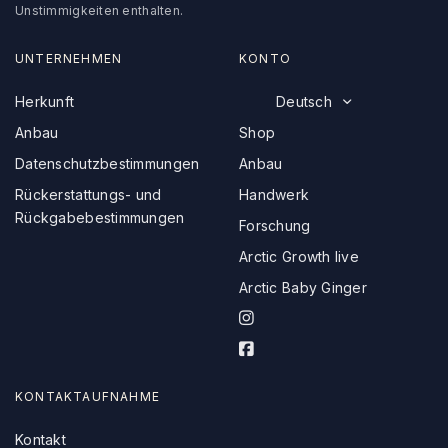
Unstimmigkeiten enthalten.
UNTERNEHMEN
KONTO
Herkunft
Deutsch
Anbau
Shop
Datenschutzbestimmungen
Anbau
Rückerstattungs- und
Handwerk
Rückgabebestimmungen
Forschung
Arctic Growth live
Arctic Baby Ginger
I
n
F
s
a
t
c
KONTAKTAUFNAHME
a
e
g
Kontakt
b