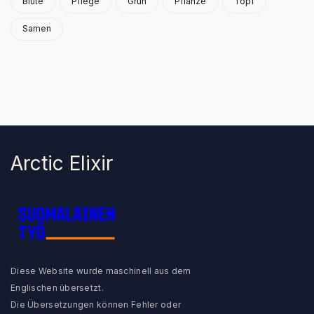
Blüte
Pflege
Grün
Pflanze
Topf
Forschung
Samen
Arctic Growth live
Arctic Baby Ginger
I
n
s
F
t
a
a
c
g
e
r
b
a
o
m
o
k
Arctic Elixir
Finnische Arbeit
Diese Website wurde maschinell aus dem
Englischen übersetzt.
Die Übersetzungen können Fehler oder