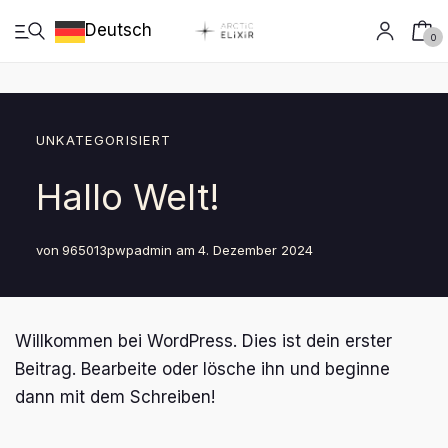
Deutsch
0
UNKATEGORISIERT
Hallo Welt!
Deutsch
Shop
von
965013pwpadmin
am
4. Dezember 2024
Anbau
Willkommen bei WordPress. Dies ist dein erster
Handwerk
Beitrag. Bearbeite oder lösche ihn und beginne
Forschung
dann mit dem Schreiben!
Arctic Growth live